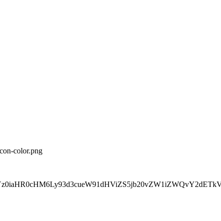
con-color.png
0iaHR0cHM6Ly93d3cueW91dHViZS5jb20vZW1iZWQvY2dETkVhQk