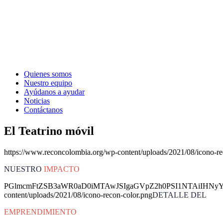
Quienes somos
Nuestro equipo
Ayúdanos a ayudar
Noticias
Contáctanos
El Teatrino móvil
https://www.reconcolombia.org/wp-content/uploads/2021/08/icono-re
NUESTRO
IMPACTO
PGlmcmFtZSB3aWR0aD0iMTAwJSIgaGVpZ2h0PSI1NTAiIHNyYz
content/uploads/2021/08/icono-recon-color.png
DETALLE DEL
EMPRENDIMIENTO