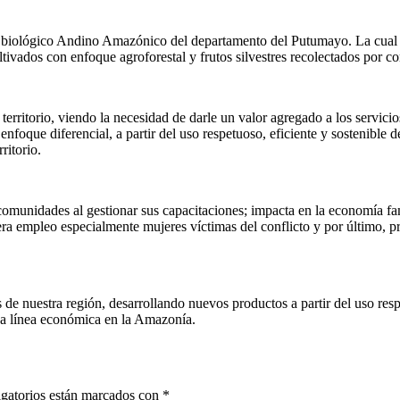
iológico Andino Amazónico del departamento del Putumayo. La cual prod
ivados con enfoque agroforestal y frutos silvestres recolectados por 
 territorio, viendo la necesidad de darle un valor agregado a los servic
foque diferencial, a partir del uso respetuoso, eficiente y sostenible d
ritorio.
munidades al gestionar sus capacitaciones; impacta en la economía fami
ra empleo especialmente mujeres víctimas del conflicto y por último, p
e nuestra región, desarrollando nuevos productos a partir del uso respe
a línea económica en la Amazonía.
gatorios están marcados con
*