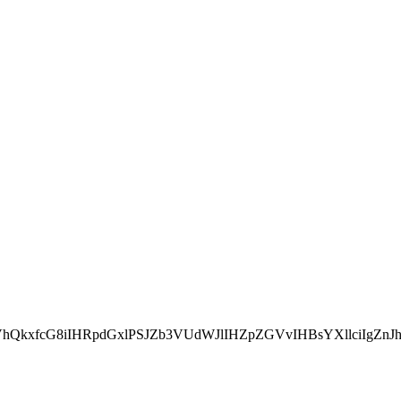
xfcG8iIHRpdGxlPSJZb3VUdWJlIHZpZGVvIHBsYXllciIgZnJhbW