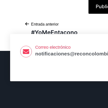
Entrada anterior
#YoMeEntacono
Correo electrónico
notificaciones@reconcolombi