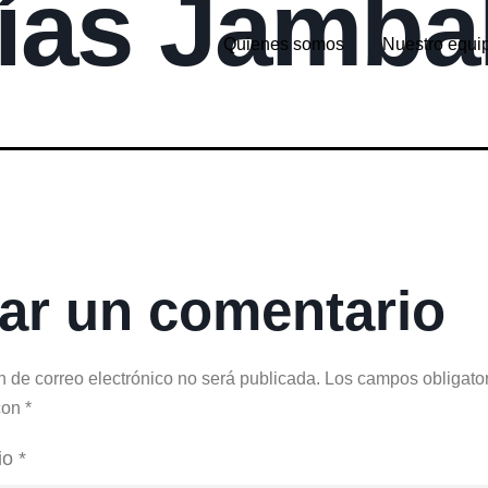
ías Jamba
Quienes somos
Nuestro equi
ar un comentario
n de correo electrónico no será publicada.
Los campos obligator
con
*
io
*