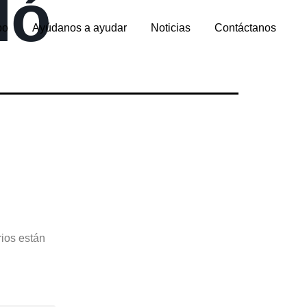
ló
po
Ayúdanos a ayudar
Noticias
Contáctanos
ios están