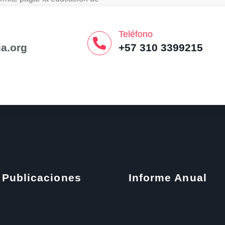
arias y hacer germinar las
Teléfono
a.org
+57 310 3399215
Publicaciones
Informe Anual