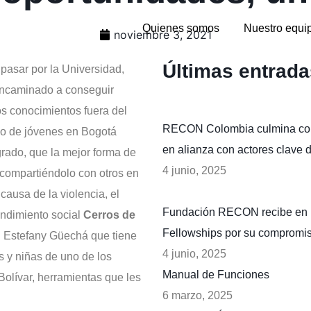
Quienes somos
Nuestro equi
noviembre 3, 2021
Últimas entrada
asar por la Universidad,
 encaminado a conseguir
os conocimientos fuera del
RECON Colombia culmina con 
po de jóvenes en Bogotá
en alianza con actores clave 
grado, que la mejor forma de
4 junio, 2025
a compartiéndolo con otros en
ausa de la violencia, el
Fundación RECON recibe en N
endimiento social
Cerros de
Fellowships por su compromiso
al Estefany Güechá que tiene
4 junio, 2025
os y niñas de uno de los
Manual de Funciones
olívar, herramientas que les
6 marzo, 2025