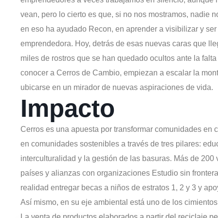
vean, pero lo cierto es que, si no nos mostramos, nadie n
en eso ha ayudado Recon, en aprender a visibilizar y ser s
emprendedora. Hoy, detrás de esas nuevas caras que lle
miles de rostros que se han quedado ocultos ante la falt
conocer a Cerros de Cambio, empiezan a escalar la mon
ubicarse en un mirador de nuevas aspiraciones de vida.
Impacto
Cerros es una apuesta por transformar comunidades en c
en comunidades sostenibles a través de tres pilares: edu
interculturalidad y la gestión de las basuras. Más de 200
países y alianzas con organizaciones Estudio sin fronter
realidad entregar becas a niños de estratos 1, 2 y 3 y apo
Así mismo, en su eje ambiental está uno de los cimientos
La venta de productos elaborados a partir del reciclaje p