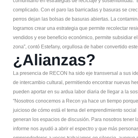
comunitario en estrategias de reciclaje y sostenibilidad. 
complicado. Con el paro las barricadas y basuras se cre
perros dejan las bolsas de basuras abiertas. La contamin
logramos crear una estrategia que permite recolectar re
vendidos y ese beneficio económico, permite subsidiar el
zona”, contó Estefany, orgullosa de haber convertido est
¿Alianzas?
La presencia de RECON ha sido eje transversal a sus ide
de intercambio cultural, permitiendo encontrar nuevas he
pueden aportar en su ardua labor diaria de llegar a la sos
“Nosotros conocemos a Recon ya hace un tiempo porque 
juicioso de cómo está el tema del emprendimiento social 
generan los espacios de discusión. Para nosotros tener l
informe nos ayudó a abrir el espectro y que más persona
emprendedores a veces trabajamos en silencio, aunque n