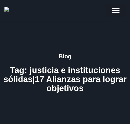
Quienes somos
Nuestro equipo
Ayúdanos a ayudar
Blog
Tag: justicia e instituciones
sólidas|17 Alianzas para lograr
objetivos