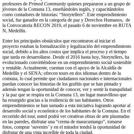
profesores de
Primed Community
quienes prepararon a un grupo de
jóvenes de la Comuna 13, enseñándoles inglés, y capacitándolos
como contadores de historias: “Storytellers”. Este emprendimiento
social, fue ganador en la categoría de paz y Derechos Humanos, de
la Convocatoria RECON 2019, el pasado 6 de noviembre en RUTA
N, Medellín.
Entre los principales obstáculos que encontraron al iniciar el
proyecto estaban la formalización y legalización del emprendimiento
social, debido a los altos costos que implica el proceso y el tiempo
que tarda en desarrollarse. Desde el 2016 hasta hoy, Storytellers, ha
evolucionado convirtiéndose en un emprendimiento social sostenible
y rentable. Actualmente, cuentan con el apoyo de la Alcaldía de
Medellín y el SENA; ofrecen tours en dos idiomas dentro de la
comuna, lo cual permite que ciudadanos nacionales e internacionales
puedan conocer las historias de los grafitis que se han pintado y
además tengan la oportunidad de conocer, ver y sentir la tranquilidad
y la paz que se respira en la Comuna 13, un lugar maravilloso que
ha resurgido gracias a la resiliencia de sus habitantes. Otros
emprendimientos se han sumado a esta iniciativa logrando aportar al
desarrollo social y económico de los habitantes de la Comuna. En el
recorrido del tour, usted podrá ver creativas obras de arte plasmadas
en las paredes, disfrutar una “crema de maracumango”, tomarse
fotos, comprar ‘suvenirs’ y en el mirador tendrá la oportunidad de
disfrutar de una vista increíble de toda la ciudad.