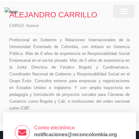
ALEJANDRO CARRILLO
Quienes somos
Nuestro equipo
Ayúdanos a ayudar
CARGO:
Asesor
Profesional en Gobierno y Relaciones Internacionales de la
Universidad Externado de Colombia, con énfasis en Gerencia
Pública. Más de 8 años de experiencia en Responsabilidad Social
Empresarial en el sector privado. Más de 5 años de experiencia en
la Junta Directiva de Fenalco Bogotá y Cundinamarca.
Coordinador Nacional de Gobierno y Responsabilidad Social en el
Grupo Éxito. Consultor externo para empresas y organizaciones
en Estados Unidos e Inglaterra. Y con amplia trayectoria en
pedagogía y formulación de proyectos sociales para Cámaras de
Comercio como Bogotá y Cali; e instituciones del orden nacional
como ICBF.
Correo electrónico
notificaciones@reconcolombia.org