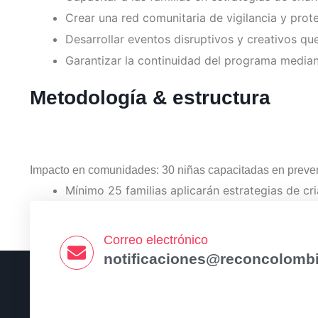
Crear una red comunitaria de vigilancia y protec
Desarrollar eventos disruptivos y creativos q
Garantizar la continuidad del programa median
Metodología & estructura
Impacto en comunidades: 30 niñas capacitadas en prevenc
Mínimo 25 familias aplicarán estrategias de cr
Realización de 6 eventos públicos con 50+ asi
Creación de una Red de 10 aliados del sector tu
Correo electrónico
notificaciones@reconcolombi