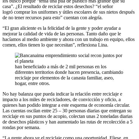
los buscó porque “tenía una pila de plástico más grande que su
casa”. ¿El resultado de reciclar estos desechos? “el señor
logró comprar los uniformes y útiles escolares de sus nietos después
de no tener recursos para esto” cuentan con alegría.
“El gran aliciente es la felicidad de la gente y poder ayudar a
mejorar la calidad de vida de las personas. Tanto daño que le
hacíamos al medio ambiente y ahora con un trabajo en equipo, ellos
comen, ellos tienen lo que necesitan”, reflexiona Lina.
han beneficiado a más de 2 mil personas en los
diferentes territorios donde hacen presencia, cambiando
reciclaje por elementos de la canasta familiar, aseo,
hogar, entre otros.
No hay balanza que pueda indicar la relación entre reciclaje e
impacto a los miles de recicladores, de convicción y oficio, a
quienes han podido integrar a este esquema de economía circular.
Las cuentas oscilan entre 25 – 30 personas diarias que entregan su
reciclaje en sus puntos de acopio, colectan unas 2 toneladas diarias
de desechos plásticos y han aumentado las rutas de recolección a 5
rondas por semana.
“La gente ahora ve el reciclaje como una oportunidad. Fíjese, en