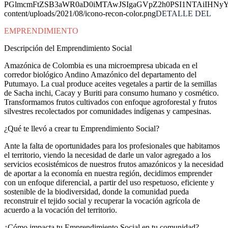
PGlmcmFtZSB3aWR0aD0iMTAwJSIgaGVpZ2h0PSI1NTAiIHNyYz
content/uploads/2021/08/icono-recon-color.png
DETALLE DEL
EMPRENDIMIENTO
Descripción del Emprendimiento Social
Amazónica de Colombia es una microempresa ubicada en el
corredor biológico Andino Amazónico del departamento del
Putumayo. La cual produce aceites vegetales a partir de la semillas
de Sacha inchi, Cacay y Buriti para consumo humano y cosmético.
Transformamos frutos cultivados con enfoque agroforestal y frutos
silvestres recolectados por comunidades indígenas y campesinas.
¿Qué te llevó a crear tu Emprendimiento Social?
Ante la falta de oportunidades para los profesionales que habitamos
el territorio, viendo la necesidad de darle un valor agregado a los
servicios ecosistémicos de nuestros frutos amazónicos y la necesidad
de aportar a la economía en nuestra región, decidimos emprender
con un enfoque diferencial, a partir del uso respetuoso, eficiente y
sostenible de la biodiversidad, donde la comunidad pueda
reconstruir el tejido social y recuperar la vocación agrícola de
acuerdo a la vocación del territorio.
¿Cómo impacta tu Emprendimiento Social en tu comunidad?