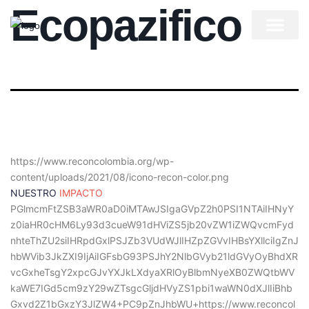
Ecopazifico
Quienes somos
Nuestro equipo
Ayúdanos a ayudar
https://www.reconcolombia.org/wp-
content/uploads/2021/08/icono-recon-color.png
NUESTRO
IMPACTO
PGlmcmFtZSB3aWR0aD0iMTAwJSIgaGVpZ2h0PSI1NTAiIHNyY
z0iaHR0cHM6Ly93d3cueW91dHViZS5jb20vZW1iZWQvcmFyd
nhteThZU2siIHRpdGxlPSJZb3VUdWJlIHZpZGVvIHBsYXllciIgZnJ
hbWVib3JkZXI9IjAiIGFsbG93PSJhY2NlbGVyb21ldGVyOyBhdXR
vcGxheTsgY2xpcGJvYXJkLXdyaXRlOyBlbmNyeXB0ZWQtbWV
kaWE7IGd5cm9zY29wZTsgcGljdHVyZS1pbi1waWN0dXJlIiBhb
Gxvd2Z1bGxzY3JlZW4+PC9pZnJhbWU+https://www.reconcol